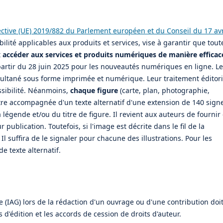
ective (UE) 2019/882 du Parlement européen et du Conseil du 17 avr
ilité applicables aux produits et services, vise à garantir que tout
t
accéder aux services et produits numériques de manière efficac
à partir du 28 juin 2025 pour les nouveautés numériques en ligne. L
multané sous forme imprimée et numérique. Leur traitement éditori
ssibilité. Néanmoins,
chaque figure
(carte, plan, photographie,
re accompagnée d'un texte alternatif d'une extension de 140 sign
 légende et/ou du titre de figure. Il revient aux auteurs de fournir
 publication. Toutefois, si l'image est décrite dans le fil de la
Il suffira de le signaler pour chacune des illustrations. Pour les
e texte alternatif.
ive (IAG) lors de la rédaction d'un ouvrage ou d'une contribution doi
 d'édition et les accords de cession de droits d'auteur.