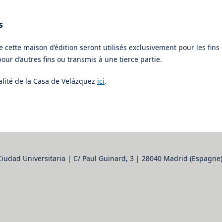
s
e cette maison d’édition seront utilisés exclusivement pour les fins
pour d’autres fins ou transmis à une tierce partie.
alité de la Casa de Velázquez
ici
.
Ciudad Universitaria | C/ Paul Guinard, 3 | 28040 Madrid (Espagne