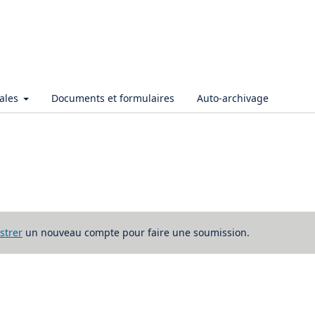
iales
Documents et formulaires
Auto-archivage
strer
un nouveau compte pour faire une soumission.