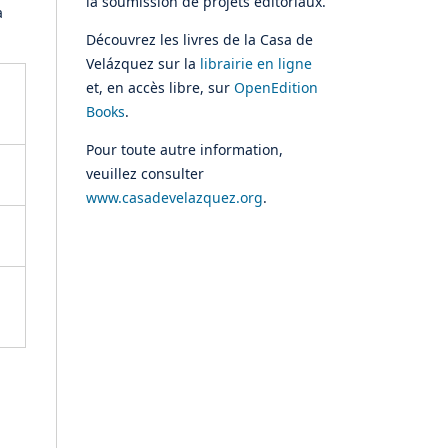
la soumission de projets éditoriaux.
à
Découvrez les livres de la Casa de
Velázquez sur la
librairie en ligne
et, en accès libre, sur
OpenEdition
Books
.
Pour toute autre information,
veuillez consulter
www.casadevelazquez.org
.