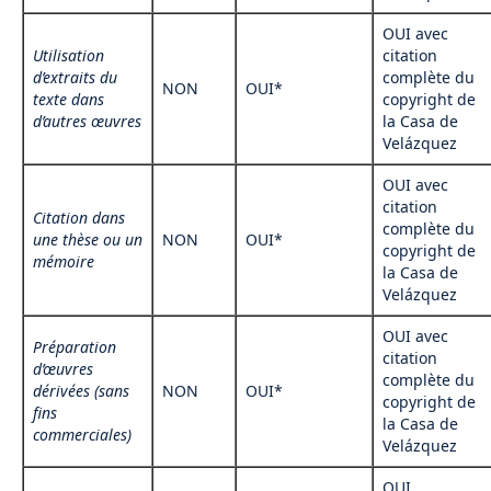
OUI avec
Utilisation
citation
d’extraits du
complète du
NON
OUI*
texte dans
copyright de
d’autres
œuvres
la Casa de
Velázquez
OUI avec
citation
Citation dans
complète du
une thèse ou un
NON
OUI*
copyright de
mémoire
la Casa de
Velázquez
OUI avec
Préparation
citation
d’
œuvres
complète du
dérivées (sans
NON
OUI*
copyright de
fins
la Casa de
commerciales)
Velázquez
OUI,